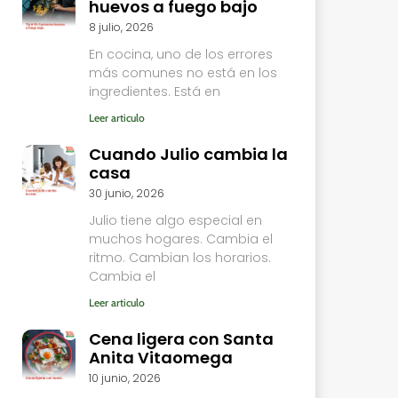
huevos a fuego bajo
8 julio, 2026
En cocina, uno de los errores
más comunes no está en los
ingredientes. Está en
Leer articulo
Cuando Julio cambia la
casa
30 junio, 2026
Julio tiene algo especial en
muchos hogares. Cambia el
ritmo. Cambian los horarios.
Cambia el
Leer articulo
Cena ligera con Santa
Anita Vitaomega
10 junio, 2026