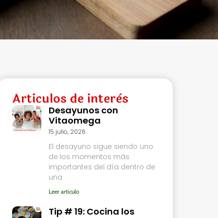
Articulos de interès
Desayunos con
Vitaomega
15 julio, 2026
El desayuno sigue siendo uno
de los momentos más
importantes del día dentro de
una
Leer articulo
Tip # 19: Cocina los