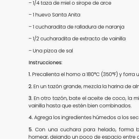
– 1/4 taza de miel o sirope de arce
– 1 huevo Santa Anita
– 1 cucharadita de ralladura de naranja
– 1/2 cucharadita de extracto de vainilla
– Una pizca de sal
Instrucciones:
1.
Precalienta el horno a 180°C (350°F) y for
2.
En un tazón grande, mezcla la harina de alm
3.
En otro tazón, bate el aceite de coco, la mie
vainilla hasta que estén bien combinados.
4.
Agrega los ingredientes húmedos a los s
5.
Con una cuchara para helado, forma bo
hornear, dejando un poco de espacio entre