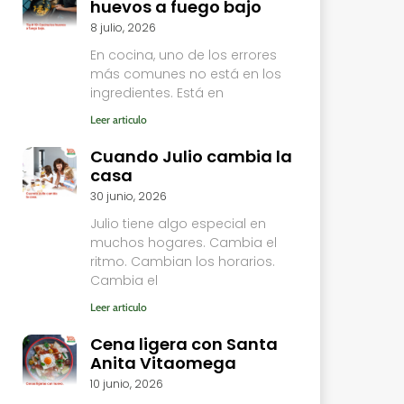
huevos a fuego bajo
8 julio, 2026
En cocina, uno de los errores
más comunes no está en los
ingredientes. Está en
Leer articulo
Cuando Julio cambia la
casa
30 junio, 2026
Julio tiene algo especial en
muchos hogares. Cambia el
ritmo. Cambian los horarios.
Cambia el
Leer articulo
Cena ligera con Santa
Anita Vitaomega
10 junio, 2026