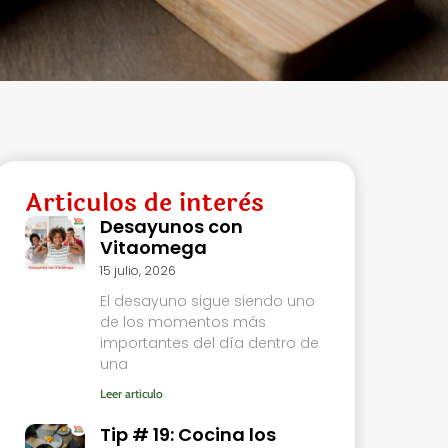
Articulos de interès
Desayunos con
Vitaomega
15 julio, 2026
El desayuno sigue siendo uno
de los momentos más
importantes del día dentro de
una
Leer articulo
Tip # 19: Cocina los