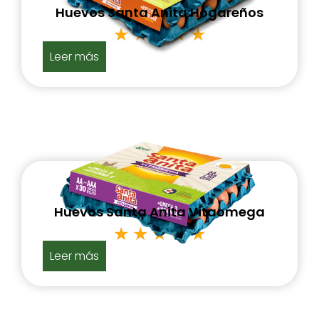
Huevos Santa Anita Hogareños
★
★
★
★
★
Leer más
Huevos Santa Anita Vitaomega
★
★
★
★
★
Leer más