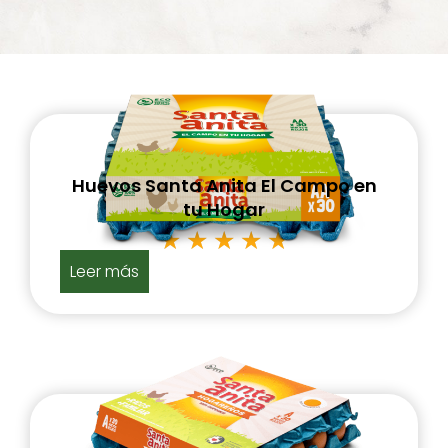
Huevos Santa Anita El Campo en
tu Hogar
★
★
★
★
★
Leer más