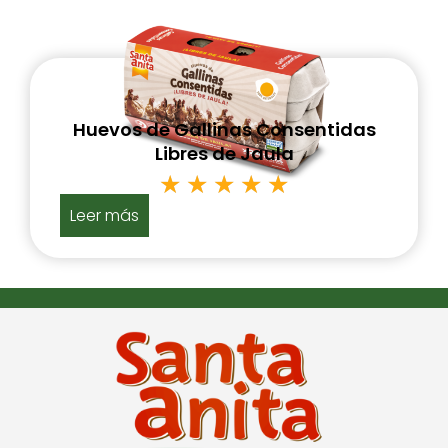
Huevos de Gallinas Consentidas
Libres de Jaula
★
★
★
★
★
Leer más