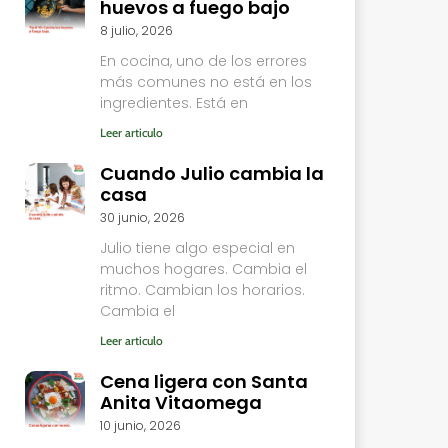
huevos a fuego bajo
8 julio, 2026
En cocina, uno de los errores
más comunes no está en los
ingredientes. Está en
Leer articulo
Cuando Julio cambia la
casa
30 junio, 2026
Julio tiene algo especial en
muchos hogares. Cambia el
ritmo. Cambian los horarios.
Cambia el
Leer articulo
Cena ligera con Santa
Anita Vitaomega
10 junio, 2026