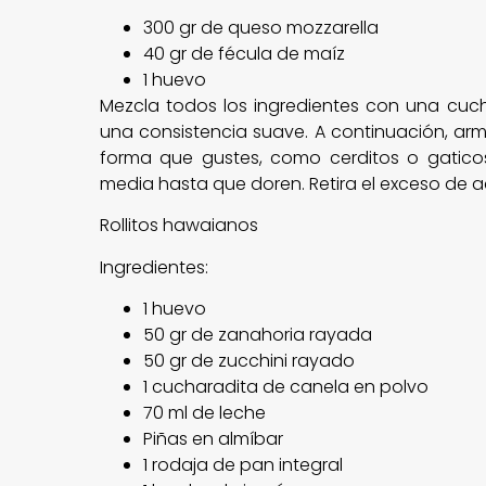
300 gr de queso mozzarella
40 gr de fécula de maíz
1 huevo
Mezcla todos los ingredientes con una cu
una consistencia suave. A continuación, arma
forma que gustes, como cerditos o gaticos.
media hasta que doren. Retira el exceso de ac
Rollitos hawaianos
Ingredientes:
1 huevo
50 gr de zanahoria rayada
50 gr de zucchini rayado
1 cucharadita de canela en polvo
70 ml de leche
Piñas en almíbar
1 rodaja de pan integral