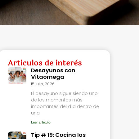
Articulos de interès
Desayunos con
Vitaomega
15 julio, 2026
El desayuno sigue siendo uno
de los momentos más
importantes del día dentro de
una
Leer articulo
Tip # 19: Cocina los