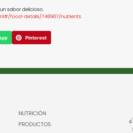
un sabor delicioso.
tml#/food-details/748967/nutrients
App
Pinterest
NUTRICIÓN
¿
PRODUCTOS