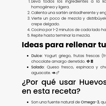
Lleva todos los ingredientes a la 
homogénea y ligera.
Calienta una sartén antiadherente y en
Vierte un poco de mezcla y distribúye
crepe delgado.
Cocina por 1-2 minutos de cada lado ha
Repite hasta terminar la mezcla.
Ideas para rellenar t
Dulce:
Yogurt griego, frutas frescas (
chocolate amargo derretido. 🍓🍫
Salado:
Queso fresco, espinaca y ch
aguacate. 🥑🍗
¿Por qué usar Huevo
en esta receta?
Son una fuente natural de
Omega-3
, q