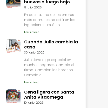
huevos a fuego bajo
8 julio, 2026
En cocina, uno de los errores
más comunes no está en los
ingredientes. Está en
Leer articulo
Cuando Julio cambia la
casa
30 junio, 2026
Julio tiene algo especial en
muchos hogares. Cambia el
ritmo. Cambian los horarios.
Cambia el
Leer articulo
Cena ligera con Santa
Anita Vitaomega
10 junio, 2026