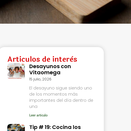
Articulos de interès
Desayunos con
Vitaomega
15 julio, 2026
El desayuno sigue siendo uno
de los momentos más
importantes del día dentro de
una
Leer articulo
Tip # 19: Cocina los