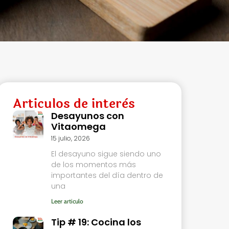
Articulos de interès
Desayunos con
Vitaomega
15 julio, 2026
El desayuno sigue siendo uno
de los momentos más
importantes del día dentro de
una
Leer articulo
Tip # 19: Cocina los