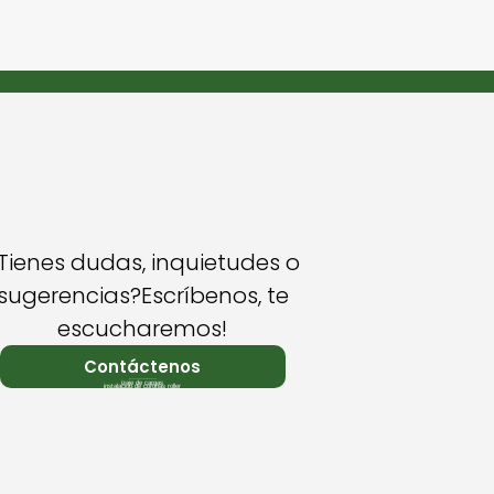
Tienes dudas, inquietudes o
sugerencias?Escríbenos, te
escucharemos!
Contáctenos
Diseño de páginas web MYSTARTCO
izaje de cargas
instalacion de cortinas roller
coating services