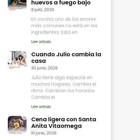
huevos a fuego bajo
8 julio, 2026
En cocina, uno de los errores
más comunes no está en los
ingredientes. Está en
Leer articulo
Cuando Julio cambia la
casa
30 junio, 2026
Julio tiene algo especial en
muchos hogares. Cambia el
ritmo. Cambian los horarios.
Cambia el
Leer articulo
Cena ligera con Santa
Anita Vitaomega
10 junio, 2026