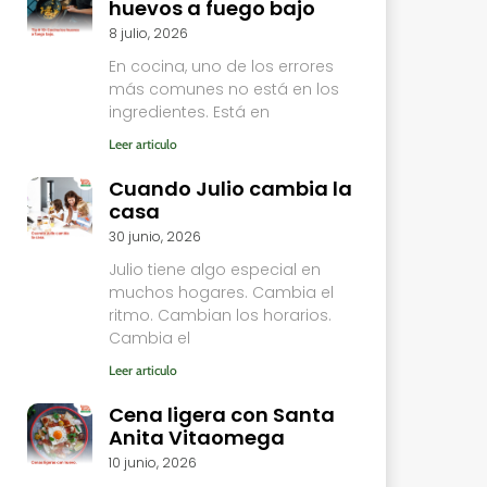
huevos a fuego bajo
8 julio, 2026
En cocina, uno de los errores
más comunes no está en los
ingredientes. Está en
Leer articulo
Cuando Julio cambia la
casa
30 junio, 2026
Julio tiene algo especial en
muchos hogares. Cambia el
ritmo. Cambian los horarios.
Cambia el
Leer articulo
Cena ligera con Santa
Anita Vitaomega
10 junio, 2026