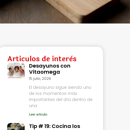
Articulos de interès
Desayunos con
Vitaomega
15 julio, 2026
El desayuno sigue siendo uno
de los momentos más
importantes del día dentro de
una
Leer articulo
Tip # 19: Cocina los