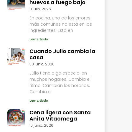
huevos a fuego bajo
8 julio, 2026
En cocina, uno de los errores
más comunes no está en los
ingredientes. Está en
Leer articulo
Cuando Julio cambia la
casa
30 junio, 2026
Julio tiene algo especial en
muchos hogares. Cambia el
ritmo. Cambian los horarios.
Cambia el
Leer articulo
Cena ligera con Santa
Anita Vitaomega
10 junio, 2026