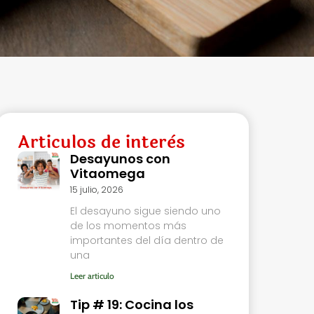
Articulos de interès
Desayunos con
Vitaomega
15 julio, 2026
El desayuno sigue siendo uno
de los momentos más
importantes del día dentro de
una
Leer articulo
Tip # 19: Cocina los