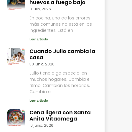
huevos a fuego bajo
8 julio, 2026
En cocina, uno de los errores
más comunes no está en los
ingredientes. Está en
Leer articulo
Cuando Julio cambia la
casa
30 junio, 2026
Julio tiene algo especial en
muchos hogares. Cambia el
ritmo. Cambian los horarios.
Cambia el
Leer articulo
Cena ligera con Santa
Anita Vitaomega
10 junio, 2026