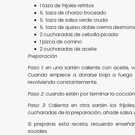
1 taza de frijoles refritos
½ taza de chorizo troceado
½ taza de salsa verde cruda
½ taza de queso doble crema desmor
2 cucharadas de cebolla picada
1 pizca de comino
2 cucharadas de aceite
Preparación
Paso 1:
en una sartén caliente con aceite, va
Cuando empiece a dorarse baja a fuego b
revolviendo constantemente.
Paso 2:
cuando estén por terminar la cocción,
Paso 3:
Calienta en otra sartén los fríjole
cucharadas de la preparación, añade salsa ve
Si preparas esta receta, recuerda enseña
sociales.