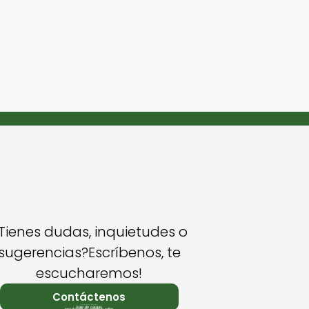
Tienes dudas, inquietudes o
sugerencias?Escríbenos, te
escucharemos!
Contáctenos
Diseño de páginas web MYSTARTCO
izaje de cargas