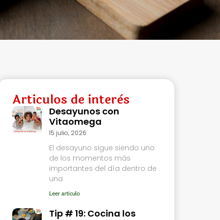
Articulos de interès
Desayunos con
Vitaomega
15 julio, 2026
El desayuno sigue siendo uno
de los momentos más
importantes del día dentro de
una
Leer articulo
Tip # 19: Cocina los